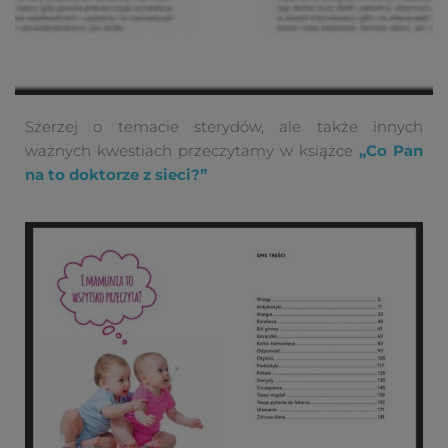
Szerzej o temacie sterydów, ale także innych
ważnych kwestiach przeczytamy w książce
„Co Pan
na to doktorze z sieci?”