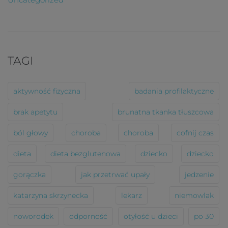
TAGI
aktywność fizyczna
badania profilaktyczne
brak apetytu
brunatna tkanka tłuszcowa
ból głowy
choroba
choroba
cofnij czas
dieta
dieta bezglutenowa
dziecko
dziecko
gorączka
jak przetrwać upały
jedzenie
katarzyna skrzynecka
lekarz
niemowlak
noworodek
odporność
otyłość u dzieci
po 30