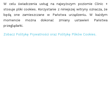
grudzień 2018
W celu świadczenia usług na najwyższym poziomie Clinic +
stosuje pliki cookies. Korzystanie z niniejszej witryny oznacza, że
listopad 2018
będą one zamieszczane w Państwa urządzeniu. W każdym
październik 2018
momencie można dokonać zmiany ustawień Państwa
wrzesień 2018
przeglądarki.
styczeń 2018
Zobacz Politykę Prywatności oraz Politykę Plików Cookies.
wrzesień 2017
HOME
GABINET MEDYCZNY
SPRZĘT MEDYCZNY
BLOG DR ANNY
KONTAKT