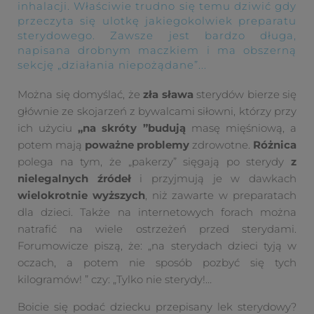
inhalacji. Właściwie trudno się temu dziwić gdy
przeczyta się ulotkę jakiegokolwiek preparatu
sterydowego. Zawsze jest bardzo długa,
napisana drobnym maczkiem i ma obszerną
sekcję „działania niepożądane”...
Można się domyślać, że
zła sława
sterydów bierze się
głównie ze skojarzeń z bywalcami siłowni, którzy przy
ich użyciu
„na skróty ”budują
masę mięśniową, a
potem mają
poważne problemy
zdrowotne.
Różnica
polega na tym, że „pakerzy” sięgają po sterydy
z
nielegalnych źródeł
i przyjmują je w dawkach
wielokrotnie wyższych
, niż zawarte w preparatach
dla dzieci. Także na internetowych forach można
natrafić na wiele ostrzeżeń przed sterydami.
Forumowicze piszą, że: „na sterydach dzieci tyją w
oczach, a potem nie sposób pozbyć się tych
kilogramów! ” czy: „Tylko nie sterydy!…
Boicie się podać dziecku przepisany lek sterydowy?