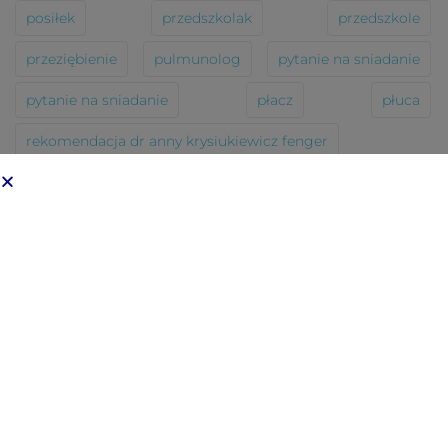
posiłek
przedszkolak
przedszkole
przeziębienie
pulmunolog
pytanie na sniadanie
pytanie na sniadanie
płacz
płuca
rekomendacja dr anny krysiukiewicz fenger
rekomendacja lekarza
rekomendacja lekarza
sen
sposoby na ochładzanie się
suplementy
szczepienia
szum
szumiś
tran
tycie
usg
witaminy
żłobek
ARCHIWA