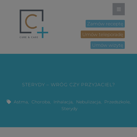
Zamów receptę
Umów teleporadę
Umów wizytę
STERYDY – WRÓG CZY PRZYJACIEL?
Astma
,
Choroba
,
Inhalacja
,
Nebulizacja
,
Przedszkole
,
Sterydy