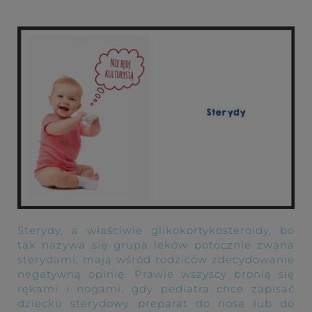
Sterydy, a właściwie glikokortykosteroidy, bo
tak nazywa się grupa leków potocznie zwana
sterydami, mają wśród rodziców zdecydowanie
negatywną opinię. Prawie wszyscy bronią się
rękami i nogami, gdy pediatra chce zapisać
dziecku sterydowy preparat do nosa lub do