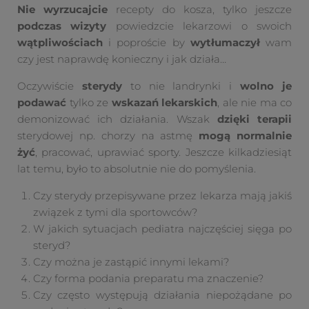
Nie wyrzucajcie
recepty do kosza, tylko jeszcze
podczas wizyty
powiedzcie lekarzowi o swoich
wątpliwościach
i poproście by
wytłumaczył
wam
czy jest naprawdę konieczny i jak działa…
Oczywiście
sterydy
to nie landrynki i
wolno je
podawać
tylko ze
wskazań lekarskich
, ale nie ma co
demonizować ich działania. Wszak
dzięki terapii
sterydowej np. chorzy na astmę
mogą normalnie
żyć
, pracować, uprawiać sporty. Jeszcze kilkadziesiąt
lat temu, było to absolutnie nie do pomyślenia.
Czy sterydy przepisywane przez lekarza mają jakiś
związek z tymi dla sportowców?
W jakich sytuacjach pediatra najczęściej sięga po
steryd?
Czy można je zastąpić innymi lekami?
Czy forma podania preparatu ma znaczenie?
Czy często występują działania niepożądane po